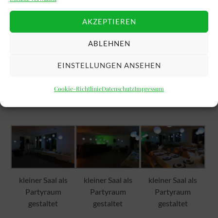
AKZEPTIEREN
ABLEHNEN
EINSTELLUNGEN ANSEHEN
Cookie-Richtlinie
Datenschutz
Impressum
Gestaltungsmöglichkeit für den kleinen Saal (Party):
kleiner Saal als
kleiner Saal als
kleiner Saal als
Partyraum
Partyraum
Partyraum
gestaltet
gestaltet
gestaltet